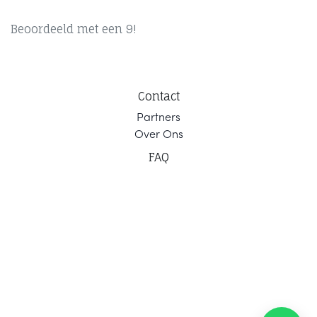
Beoordeeld met een 9!
Contact
Part
ners
Ov
er Ons
F
AQ