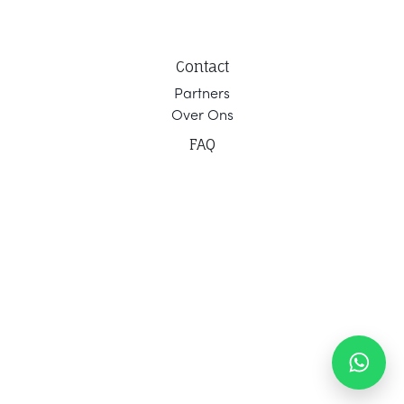
Contact
Part
ners
Ov
er Ons
F
AQ