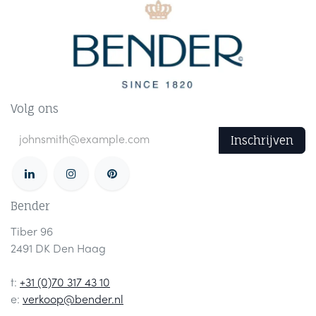
Volg ons
Inschrijven
Bender
Tiber 96
2491 DK Den Haag
t:
+31 (0)70 317 43 10
e:
verkoop@bender.nl