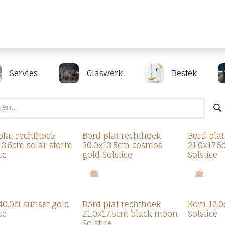
Producten
Merken
Referenties
Personaliseren
Servies
Glaswerk
Bestek
plat rechthoek
Bord plat rechthoek
Bord pla
13.5cm solar storm
30.0x13.5cm cosmos
21.0x17.5
ce
gold Solstice
Solstice
0.0cl sunset gold
Bord plat rechthoek
Kom 12.0
ce
21.0x17.5cm black moon
Solstice
Solstice