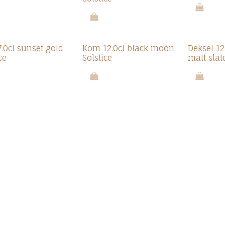
.0cl sunset gold
Kom 12.0cl black moon
Deksel 12
ce
Solstice
matt slat