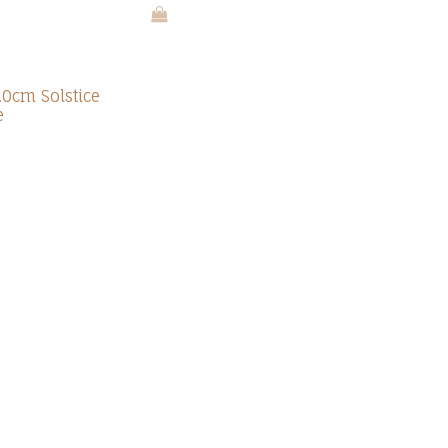
.0cm Solstice
e