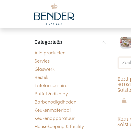
Overslaan naar inhoud
Categorieën
Alle producten
Servies
Glaswerk
Bestek
Bord 
30.0x
Tafelaccessoires
Solsti
Buffet & display
Barbenodigdheden
Keukenmateriaal
Kom 4
Keukenapparatuur
Solsti
Housekeeping & facility