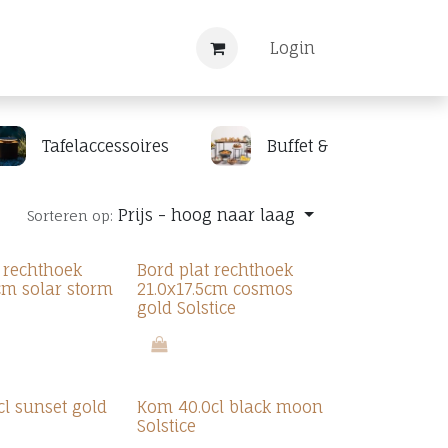
Nieuws
Registreren
Login
Tafelaccessoires
Buffet & display
Prijs - hoog naar laag
Sorteren op:
t rechthoek
Bord plat rechthoek
cm solar storm
21.0x17.5cm cosmos
gold Solstice
cl sunset gold
Kom 40.0cl black moon
Solstice