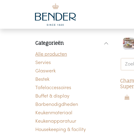
Overslaan naar inhoud
Categorieën
Alle producten
Servies
Glaswerk
Bestek
Champ
Super
Tafelaccessoires
Buffet & display
Barbenodigdheden
Keukenmateriaal
Keukenapparatuur
Housekeeping & facility