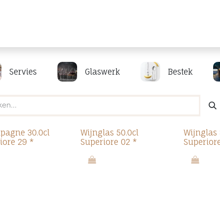
Producten
Merken
Referenties
Personaliseren
Servies
Glaswerk
Bestek
agne 30.0cl
Wijnglas 50.0cl
Wijnglas 
iore 29 *
Superiore 02 *
Superiore