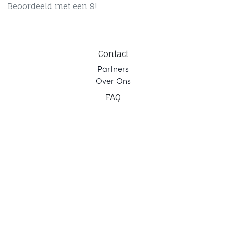
Beoordeeld met een 9!
Contact
Part
ners
Ov
er Ons
F
AQ