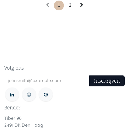
1
2
Volg ons
Inschrijven
Bender
Tiber 96
2491 DK Den Haag