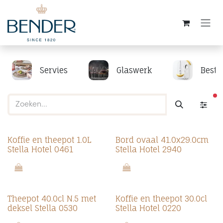
Overslaan naar inhoud
Servies
Glaswerk
Beste
ac
Koffie en theepot 1.0L
Bord ovaal 41.0x29.0cm
Stella Hotel 0461
Stella Hotel 2940
Theepot 40.0cl N.5 met
Koffie en theepot 30.0cl
deksel Stella 0530
Stella Hotel 0220