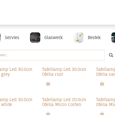
Producten
Merken
Referenties
Personaliseren
Servies
Glaswerk
Bestek
lamp Led 30.0cm
Tafellamp Led 30.0cm
Tafellam
a grey
Ofelia rust
Ofelia sa
lamp Led 30.0cm
Tafellamp Led 20.0cm
Tafellam
a white
Ofelia Micro Corten
Ofelia M