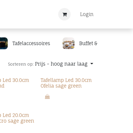
Nieuws
Registreren
Login
Tafelaccessoires
Buffet & display
Prijs - hoog naar laag
Sorteren op:
p Led 30.0cm
Tafellamp Led 30.0cm
nd
Ofelia sage green
p Led 20.0cm
icro sage green