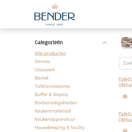
Overslaan naar inhoud
Categorieën
Alle producten
Servies
Glaswerk
Bestek
Tafel
Ofeli
Tafelaccessoires
Buffet & display
Barbenodigdheden
Keukenmateriaal
Tafel
Ofeli
Keukenapparatuur
Housekeeping & facility