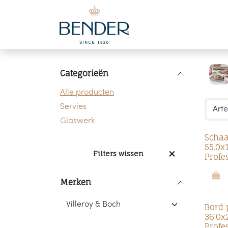
Overslaan naar inhoud
Categorieën
Alle producten
Servies
Glaswerk
Schaa
55.0x
Filters wissen
Profe
Merken
Bord 
36.0x
Profe