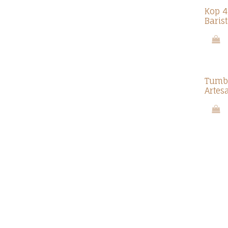
Kop 4
Baris
Tumbl
Artes