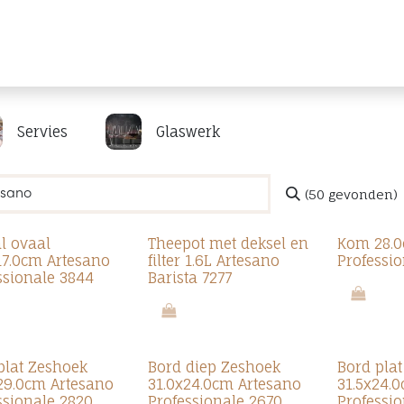
Producten
Merken
Referenties
Personaliseren
Servies
Glaswerk
(50 gevonden)
l ovaal
Theepot met deksel en
Kom 28.0
17.0cm Artesano
filter 1.6L Artesano
Professio
ssionale 3844
Barista 7277
plat Zeshoek
Bord diep Zeshoek
Bord pla
29.0cm Artesano
31.0x24.0cm Artesano
31.5x24.
ssionale 2820
Professionale 2670
Professi