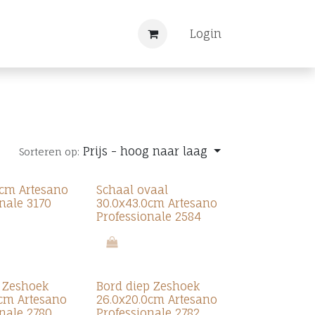
Nieuws
Registreren
Login
Prijs - hoog naar laag
Sorteren op:
cm Artesano
Schaal ovaal
nale 3170
30.0x43.0cm Artesano
Professionale 2584
t Zeshoek
Bord diep Zeshoek
0cm Artesano
26.0x20.0cm Artesano
onale 2780
Professionale 2782