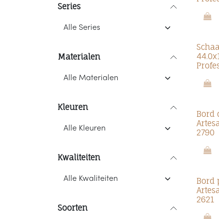
Series
Schaa
44.0x
Materialen
Profe
Kleuren
Bord 
Artes
2790
Kwaliteiten
Bord 
Artes
2621
Soorten