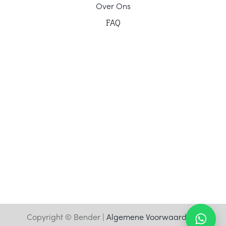
Ov
er Ons
F
AQ
Copyright © Bender |
Algemene Voorwaarden