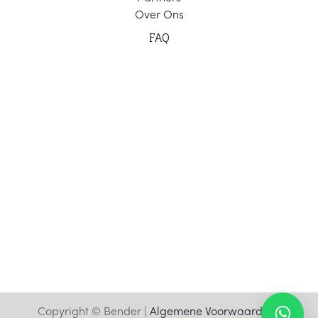
Ov
er Ons
F
AQ
Copyright © Bender |
Algemene Voorwaarden