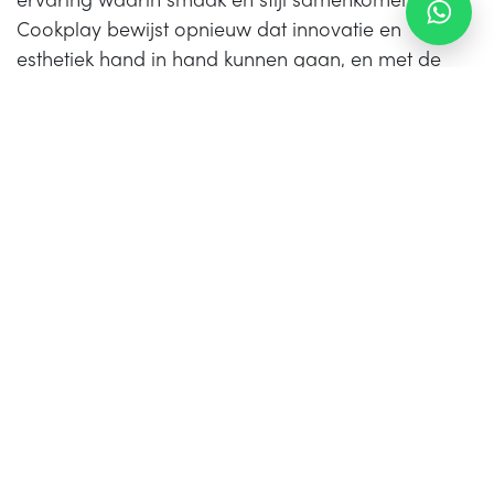
ervaring waarin smaak en stijl samenkomen.
Cookplay bewijst opnieuw dat innovatie en
esthetiek hand in hand kunnen gaan, en met de
Tears serie wordt elk diner een kunstwerk op zich.
Optimaliseer de culinaire ervaring met Cookplay
Tears. Voor vragen/opmerkingen/aanvragen neem
contact met ons op via
verkoop@bender.nl
of
bel/WhatsApp ons op 070-3174310!