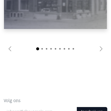
Vorige
Volg
Volg ons