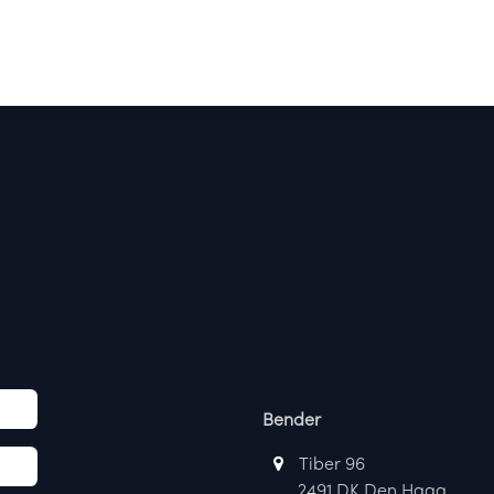
Producten
Merken
Referenties
Personaliseren
Bender
Tiber 96
​ 2491 DK Den Haag