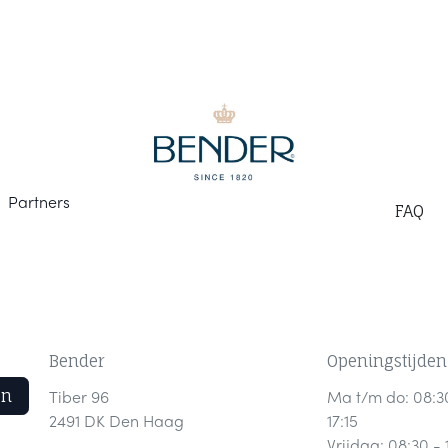
Part
ners
F
AQ
Bender
Openingstijden
en
Tiber 96
Ma t/m do: 08:3
2491 DK Den Haag
17:15
Vrijdag: 08:30 - 