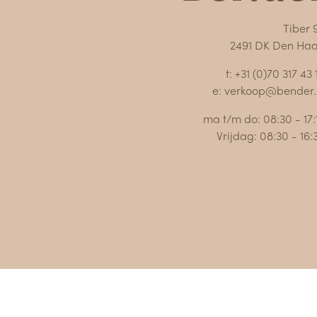
Tiber 
2491 DK Den Ha
t: +31 (0)70 317 43 
e: verkoop@bender.
ma t/m do: 08:30 - 17:
Vrijdag: 08:30 - 16: