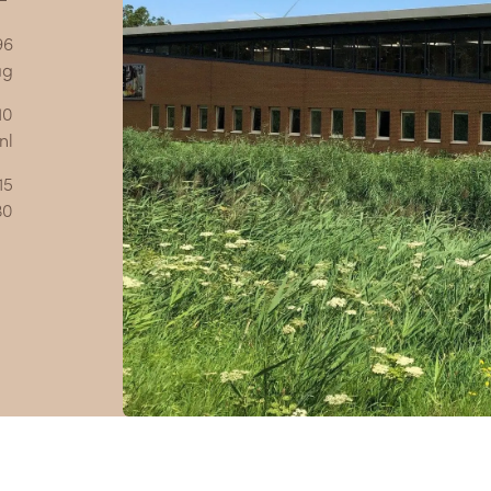
96
ag
10
nl
15
30