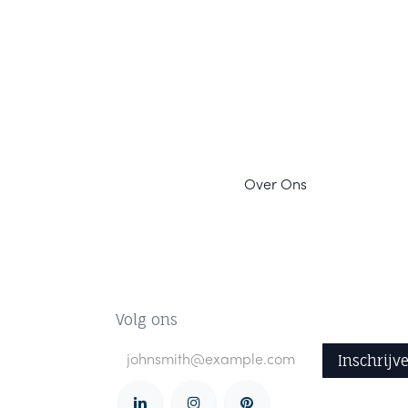
Ov
er Ons
Volg ons
Inschrijv