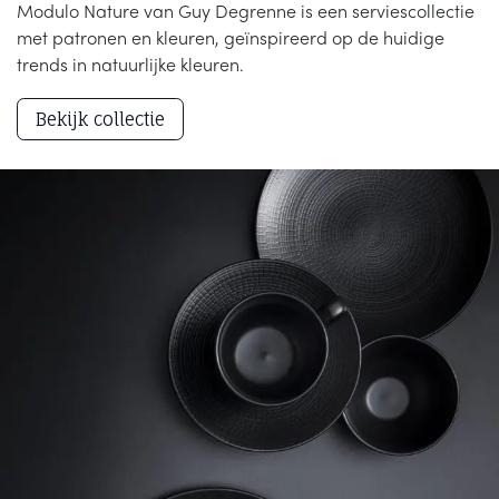
Modulo Nature van Guy Degrenne is een serviescollectie
met patronen en kleuren, geïnspireerd op de huidige
trends in natuurlijke kleuren.
Bekijk collectie