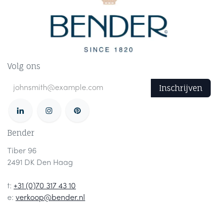
Volg ons
Inschrijven
Bender
Tiber 96
2491 DK Den Haag
t:
+31 (0)70 317 43 10
e:
verkoop@bender.nl