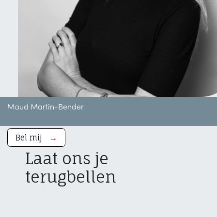
Maud Martin-Bender
Bel mij
→
Laat ons je
terugbellen