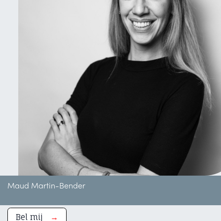
Maud Martin-Bender
Bel mij
→