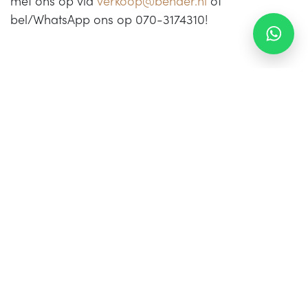
met ons op via
verkoop@bender.nl
of
bel/WhatsApp ons op 070-3174310!