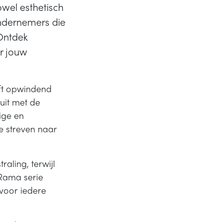
owel esthetisch
ondernemers die
Ontdek
r jouw
ft opwindend
uit met de
ige en
ie streven naar
aling, terwijl
 Rama serie
 voor iedere