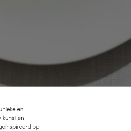
unieke en
 kunst en
n geïnspireerd op