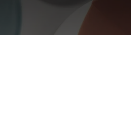
we Confluence-c
j Bender de Confluence-collectie van Revol – stijlvol en