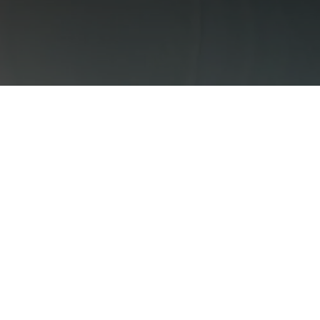
De nieu
Nu bi