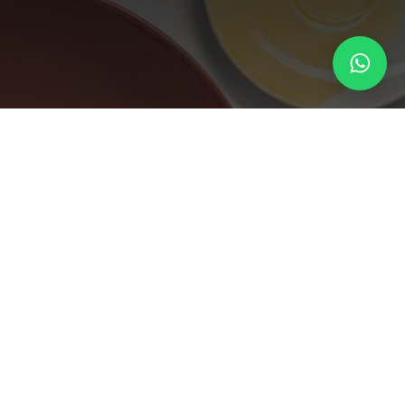
ollectie
 uniek