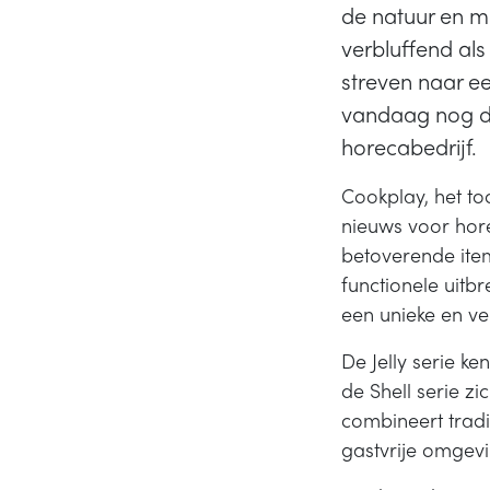
de natuur en mo
verbluffend als
streven naar e
vandaag nog de
horecabedrijf.
Cookplay, het t
nieuws voor hore
betoverende item
functionele uitb
een unieke en ve
De Jelly serie ke
de Shell serie z
combineert tradi
gastvrije omgevi