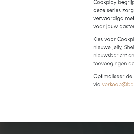
Cookplay begrijp
deze series zorgv
vervaardigd met
voor jouw gaste
Kies voor Cookpl
nieuwe Jelly, She
nieuwsbericht en
toevoegingen aan
Optimaliseer de
via
verkoop@ben