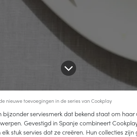
de nieuwe toevoegingen in de series van Cookplay
n bijzonder serviesmerk dat bekend staat om haar 
twerpen. Gevestigd in Spanje combineert Cookplay
in elk stuk servies dat ze creëren. Hun collecties zij