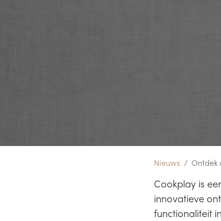
Nieuws
Ontdek 
Cookplay is ee
innovatieve on
functionaliteit 