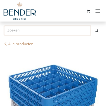
Overslaan naar inhoud
Alle producten