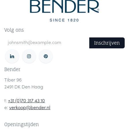
Volg ons
Inschrijven
Bender
Tiber 96
2491 DK Den Haag
t:
+31 (0)70 317 43 10
e:
verkoop@bender.nl
Openingstijden