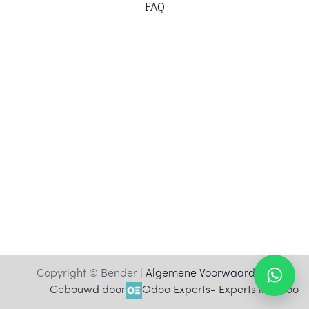
F
AQ
Copyright © Bender |
Algemene Voorwaarden
Gebouwd door
Odoo Experts
- Experts in Odoo