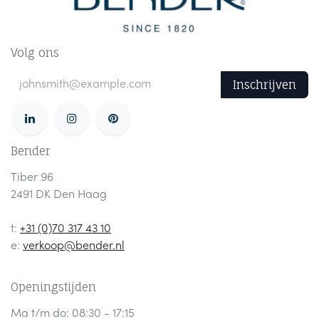
Volg ons
Inschrijven
Bender
Tiber 96
2491 DK Den Haag
t:
+31 (0)70 317 43 10
e:
verkoop@bender.nl
Openingstijden
Ma t/m do: 08:30 - 17:15