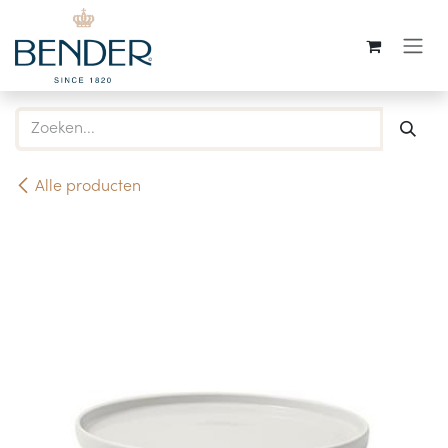
Overslaan naar inhoud
Alle producten