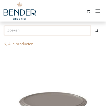
Overslaan naar inhoud
Alle producten