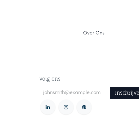
Ov
er Ons
Volg ons
Inschrijv