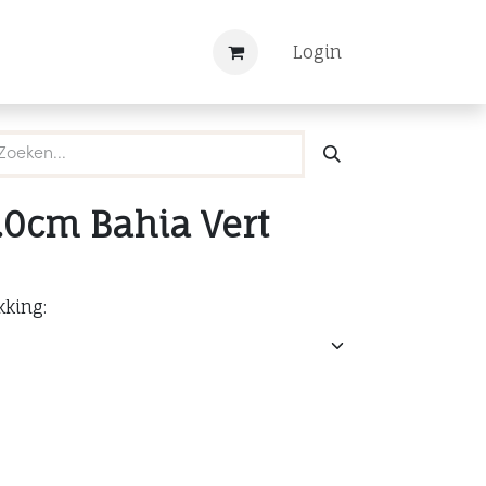
Nieuws
Registreren
Login
.0cm Bahia Vert
kking: