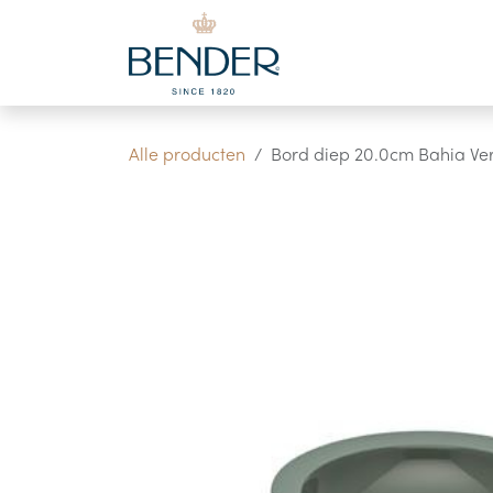
Overslaan naar inhoud
Alle producten
Bord diep 20.0cm Bahia Ver