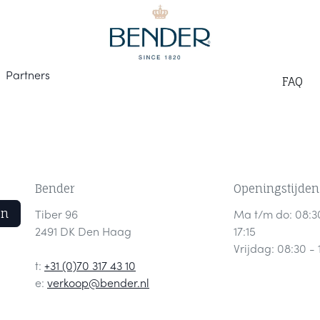
Part
ners
F
AQ
Bender
Openingstijden
en
Tiber 96
Ma t/m do: 08:3
2491 DK Den Haag
17:15
Vrijdag: 08:30 - 
t:
+31 (0)70 317 43 10
e:
verkoop@bender.nl