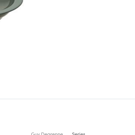
Guy Degrenne
Series