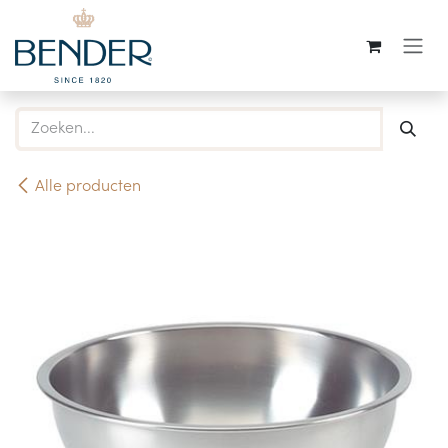
Overslaan naar inhoud
Alle producten