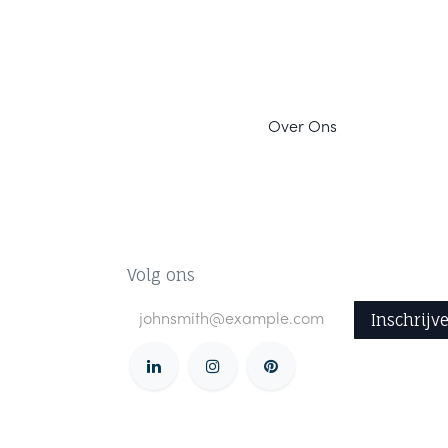
Ov
er Ons
Volg ons
Inschrijv