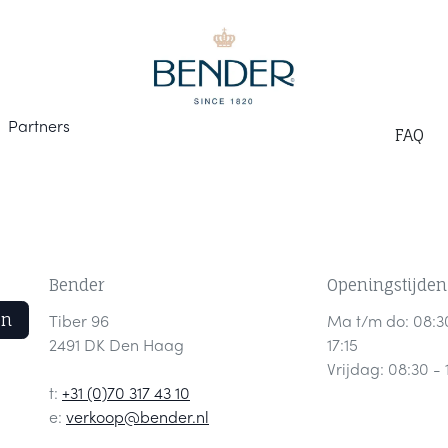
Part
ners
F
AQ
Bender
Openingstijden
en
Tiber 96
Ma t/m do: 08:3
2491 DK Den Haag
17:15
Vrijdag: 08:30 - 
t:
+31 (0)70 317 43 10
e:
verkoop@bender.nl