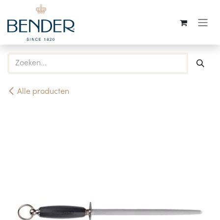
Overslaan naar inhoud
Alle producten