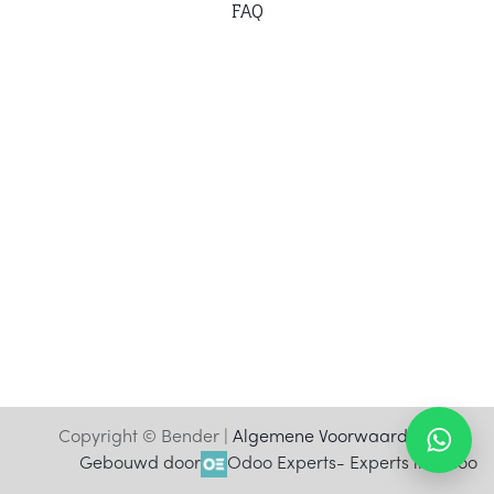
F
AQ
Copyright © Bender |
Algemene Voorwaarden
Gebouwd door
Odoo Experts
- Experts in Odoo