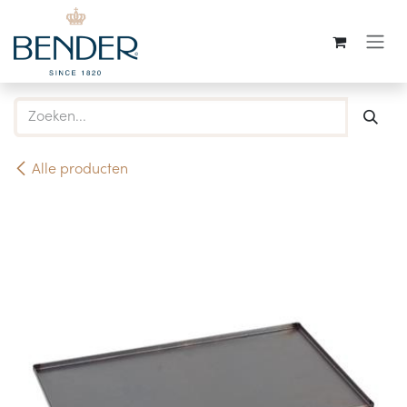
Overslaan naar inhoud
Alle producten