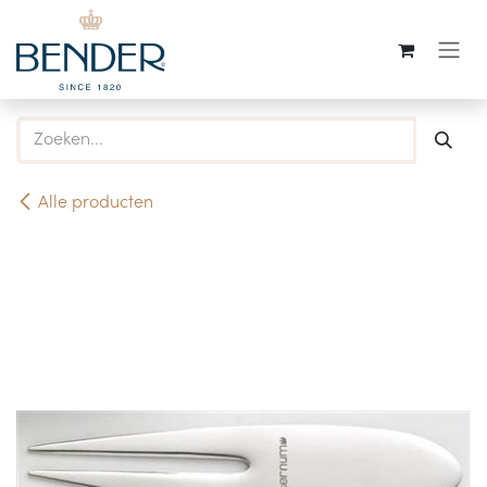
Overslaan naar inhoud
Alle producten