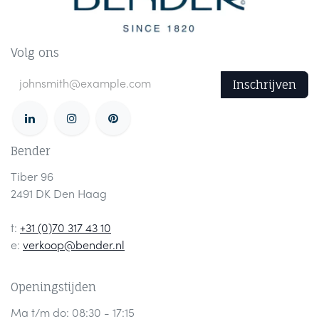
Volg ons
Inschrijven
Bender
Tiber 96
2491 DK Den Haag
t:
+31 (0)70 317 43 10
e:
verkoop@bender.nl
Openingstijden
Ma t/m do: 08:30 - 17:15