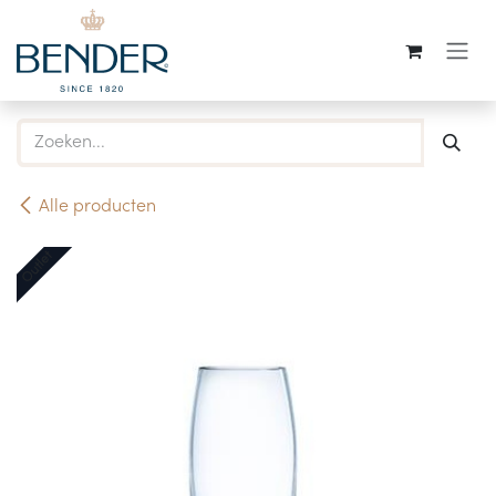
Overslaan naar inhoud
Alle producten
Outlet