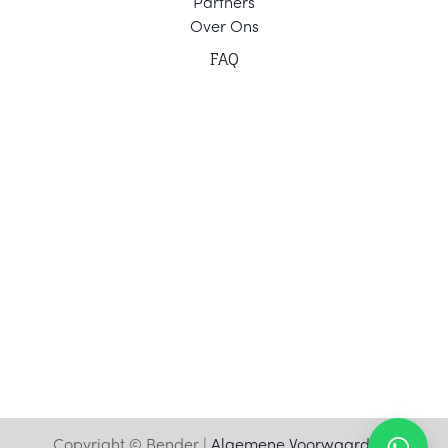
Part
ners
Ov
er Ons
F
AQ
Copyright © Bender |
Algemene Voorwaarden