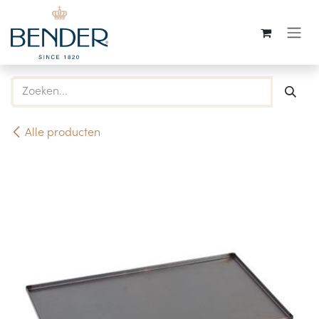
Overslaan naar inhoud
Alle producten