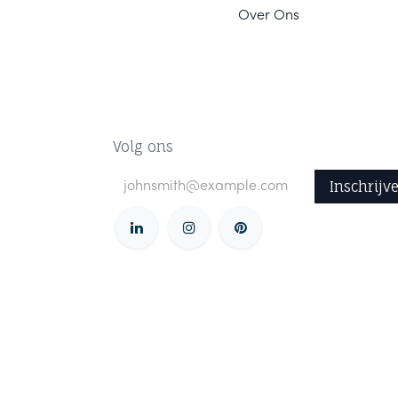
Ov
er Ons
Volg ons
Inschrijv