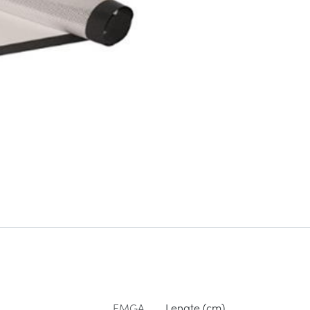
EMGA
Lengte (cm)