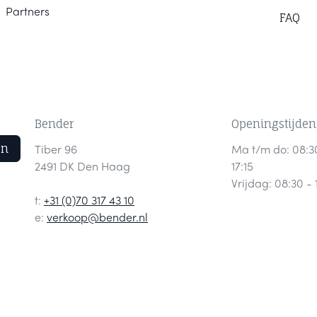
Part
ners
F
AQ
Bender
Openingstijden
en
Tiber 96
Ma t/m do: 08:3
2491 DK Den Haag
17:15
Vrijdag: 08:30 - 
t:
+31 (0)70 317 43 10
e:
verkoop@bender.nl