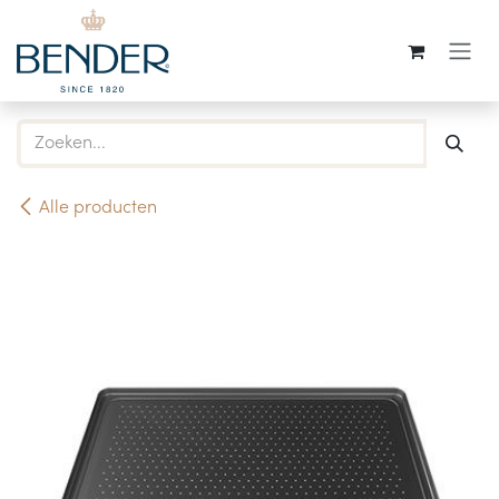
Overslaan naar inhoud
Alle producten