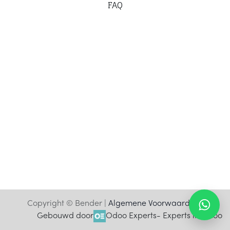
F
AQ
Copyright © Bender |
Algemene Voorwaarden
Gebouwd door
Odoo Experts
- Experts in Odoo