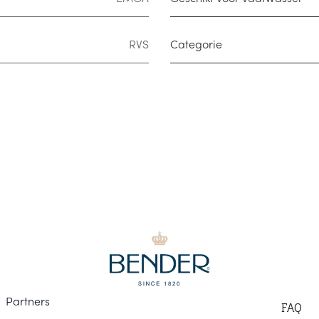
RVS
Categorie
Part
ners
F
AQ