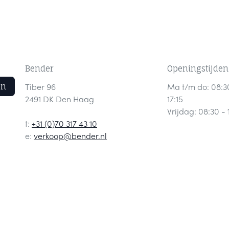
Bender
Openingstijden
en
Tiber 96
Ma t/m do: 08:3
2491 DK Den Haag
17:15
Vrijdag: 08:30 - 
t:
+31 (0)70 317 43 10
e:
verkoop@bender.nl