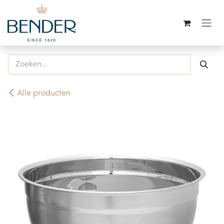
Overslaan naar inhoud
Alle producten