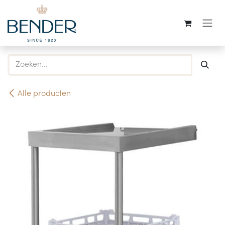
Overslaan naar inhoud
Alle producten