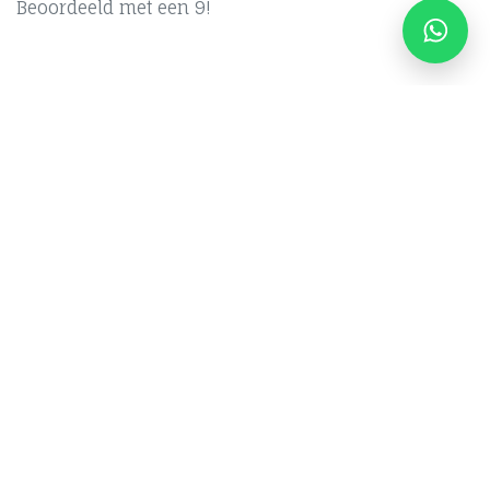
Beoordeeld met een 9!
Contact
Part
ners
Ov
er Ons
F
AQ