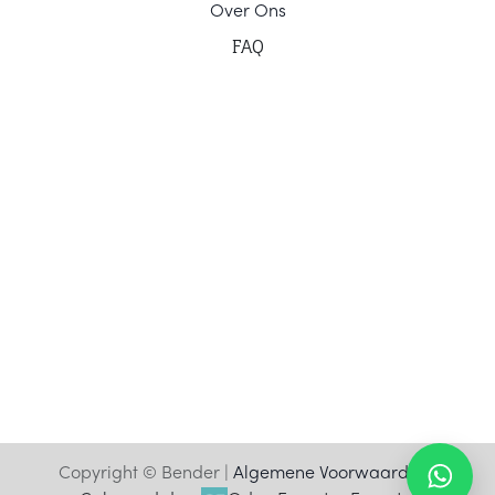
Ov
er Ons
F
AQ
Copyright © Bender |
Algemene Voorwaarden