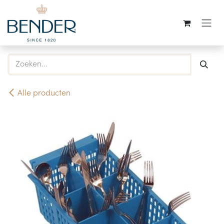
Overslaan naar inhoud
Alle producten