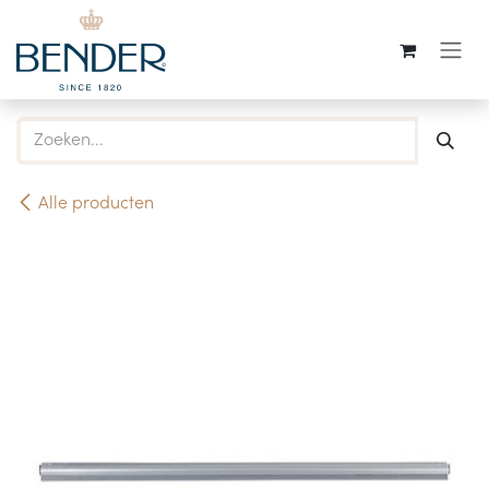
Overslaan naar inhoud
Alle producten