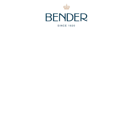
Part
ners
F
AQ
Bender
Openingstijden
en
Tiber 96
Ma t/m do: 08:3
2491 DK Den Haag
17:15
Vrijdag: 08:30 - 
t:
+31 (0)70 317 43 10
e:
verkoop@bender.nl