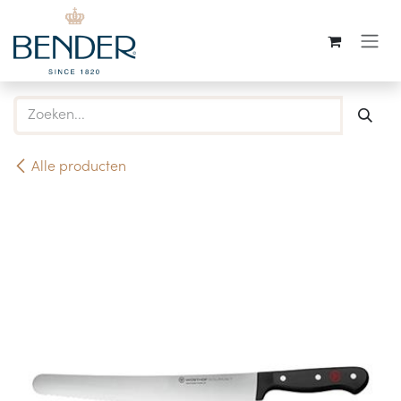
Overslaan naar inhoud
Alle producten