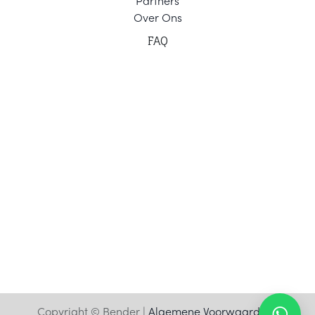
Part
ners
Ov
er Ons
F
AQ
Copyright © Bender |
Algemene Voorwaarden