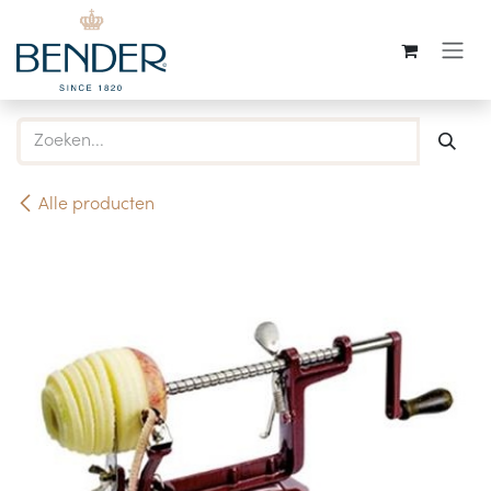
Overslaan naar inhoud
Alle producten