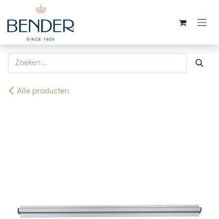
Overslaan naar inhoud
Alle producten