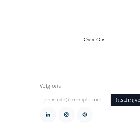
Ov
er Ons
Volg ons
Inschrijv