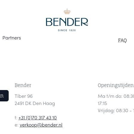
Part
ners
F
AQ
Bender
Openingstijden
en
Tiber 96
Ma t/m do: 08:3
2491 DK Den Haag
17:15
Vrijdag: 08:30 - 
t:
+31 (0)70 317 43 10
e:
verkoop@bender.nl