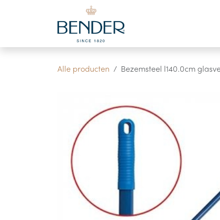
Overslaan naar inhoud
Alle producten
Bezemsteel l140.0cm glasv