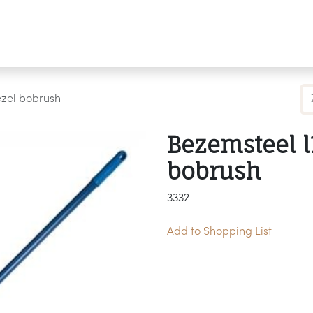
Producten
Merken
Referenties
Personaliseren
ezel bobrush
Bezemsteel l
bobrush
3332
Add to Shopping List