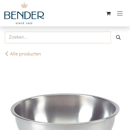
Overslaan naar inhoud
Alle producten