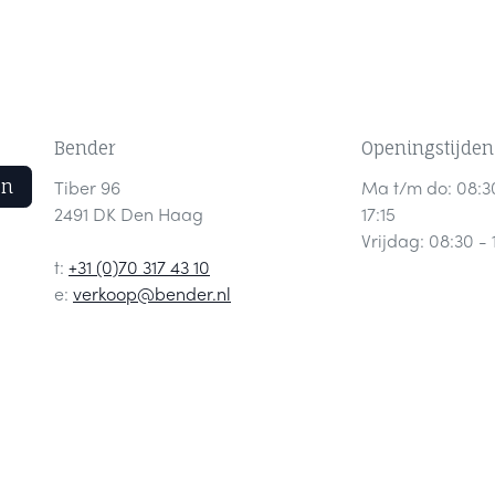
Bender
Openingstijden
en
Tiber 96
Ma t/m do: 08:3
2491 DK Den Haag
17:15
Vrijdag: 08:30 - 
t:
+31 (0)70 317 43 10
e:
verkoop@bender.nl