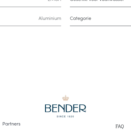
Aluminium
Categorie
Part
ners
F
AQ