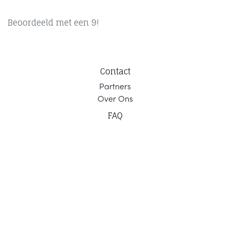
Beoordeeld met een 9!
Contact
Part
ners
Ov
er Ons
F
AQ