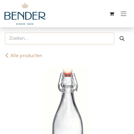
Overslaan naar inhoud
Alle producten