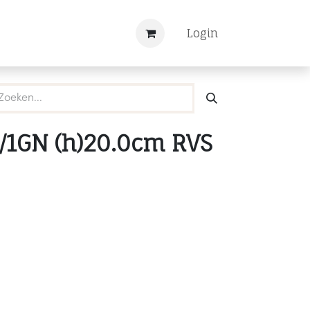
Nieuws
Registreren
Login
/1GN (h)20.0cm RVS