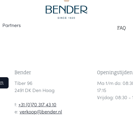
Part
ners
F
AQ
Bender
Openingstijden
en
Tiber 96
Ma t/m do: 08:3
2491 DK Den Haag
17:15
Vrijdag: 08:30 - 
t:
+31 (0)70 317 43 10
e:
verkoop@bender.nl