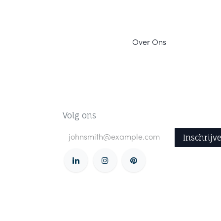
Ov
er Ons
Volg ons
Inschrijv