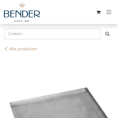
Overslaan naar inhoud
Alle producten