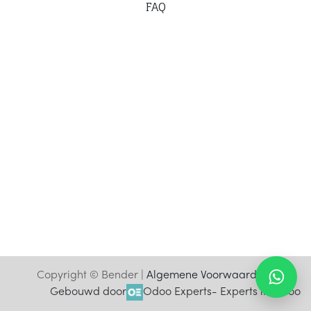
F
AQ
Copyright © Bender |
Algemene Voorwaarden
Gebouwd door
Odoo Experts
- Experts in Odoo