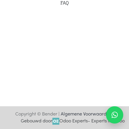
F
AQ
Copyright © Bender |
Algemene Voorwaarden
Gebouwd door
Odoo Experts
- Experts in Odoo