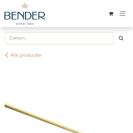
Overslaan naar inhoud
Alle producten